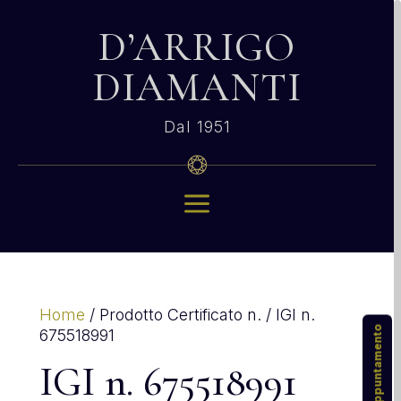
D’ARRIGO
DIAMANTI
Dal 1951
a
Home
/ Prodotto Certificato n. / IGI n.
675518991
IGI n. 675518991