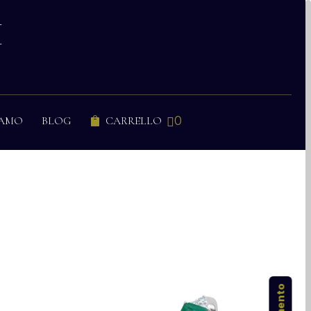
I
0
IAMO
BLOG
CARRELLO

