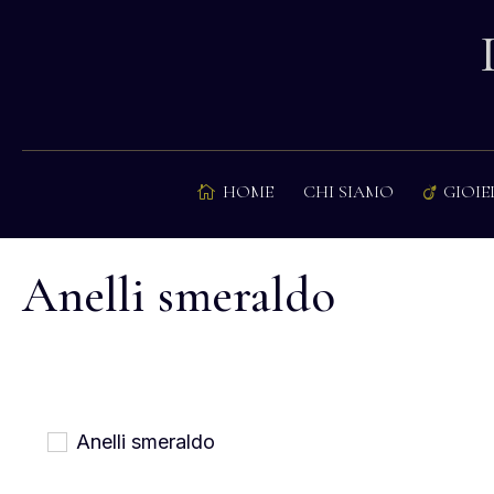
HOME
CHI SIAMO
GIOIE


Anelli smeraldo
Anelli smeraldo