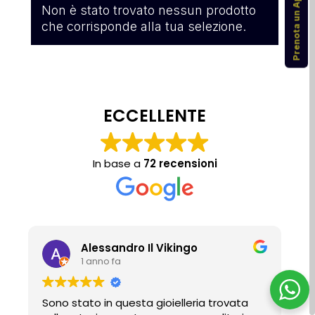
Prenota un Appuntamento
Non è stato trovato nessun prodotto
che corrisponde alla tua selezione.
ECCELLENTE
In base a
72 recensioni
Alessandro Il Vikingo
1 anno fa
Sono stato in questa gioielleria trovata
P