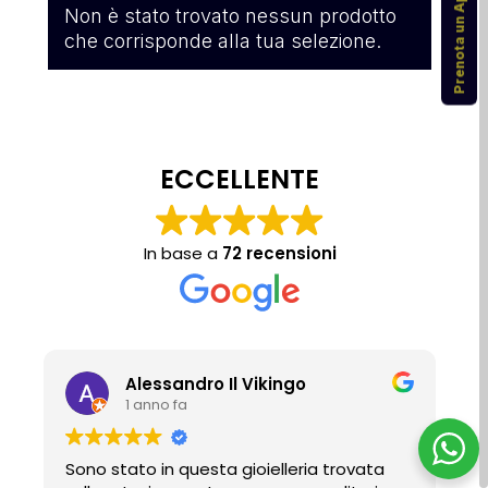
Prenota un Appuntamento
Non è stato trovato nessun prodotto
che corrisponde alla tua selezione.
ECCELLENTE
In base a
72 recensioni
Alessandro Il Vikingo
1 anno fa
Sono stato in questa gioielleria trovata
P