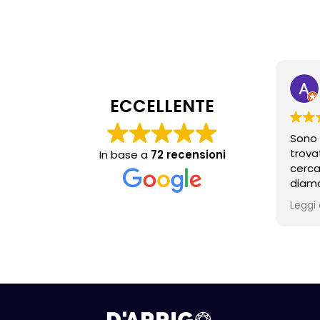
ECCELLENTE
Sono 
trova
In base a
72 recensioni
cerca
diama
propr
Leggi 
molto
anche
consig
acqui
conte
torne