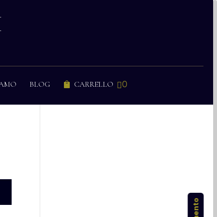
I
0
IAMO
BLOG
CARRELLO

