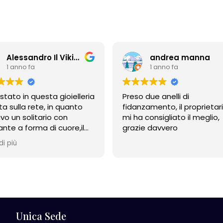
Alessandro Il Vikingo
andrea manna
1 anno fa
1 anno fa
stato in questa gioielleria
Preso due anelli di
ta sulla rete, in quanto
fidanzamento, il proprietar
vo un solitario con
mi ha consigliato il meglio,
nte a forma di cuore,il
grazie davvero
ietario è stato davvero
di più
 cortese e disponibile
 nelle spiegazioni e nel
liare, alla fine ho
stato l'anello. Sono
nto, sicuramente ci
rò. Grazie!
Unica Sede