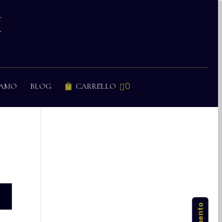
I
0
IAMO
BLOG
CARRELLO

