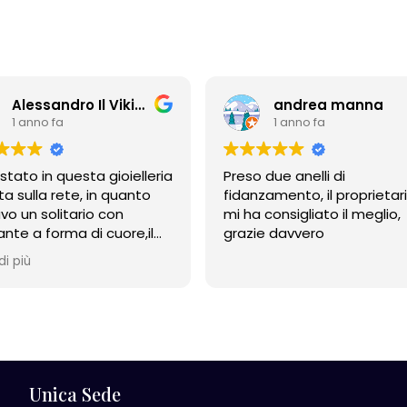
Alessandro Il Vikingo
andrea manna
1 anno fa
1 anno fa
stato in questa gioielleria
Preso due anelli di
ta sulla rete, in quanto
fidanzamento, il proprietar
vo un solitario con
mi ha consigliato il meglio,
nte a forma di cuore,il
grazie davvero
ietario è stato davvero
di più
 cortese e disponibile
 nelle spiegazioni e nel
liare, alla fine ho
stato l'anello. Sono
nto, sicuramente ci
rò. Grazie!
Unica Sede