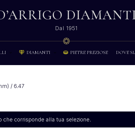
D’ARRIGO DIAMANT
Dal 1951
PIETRE PREZIOSE
DOVE S
LLI
DIAMANTI


mm) / 6.47
 che corrisponde alla tua selezione.