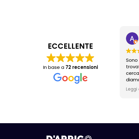
ECCELLENTE
Sono 
trova
In base a
72 recensioni
cerca
diama
propr
Leggi 
molto
anche
consig
acqui
conte
torne