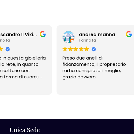
Alessandro Il Vikingo
andrea manna
1 anno fa
ioielleria
Preso due anelli di
Stu
 quanto
fidanzamento, il proprietario
con
mi ha consigliato il meglio,
uore,il
grazie davvero
davvero
nibile
ni e nel
o
ono
e ci
Unica Sede