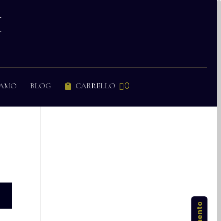
I
0
IAMO
BLOG
CARRELLO

