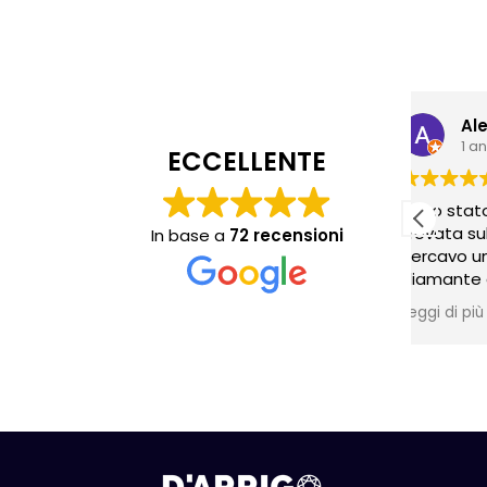
1 anno fa
ECCELLENTE
Sono stato in questa g
trovata sulla rete, in
In base a
72 recensioni
cercavo un solitario 
diamante a forma di c
proprietario è stato 
Leggi di più
molto cortese e dispo
anche nelle spiegazio
consigliare, alla fine h
acquistato l'anello. S
contento, sicurament
tornerò. Grazie!