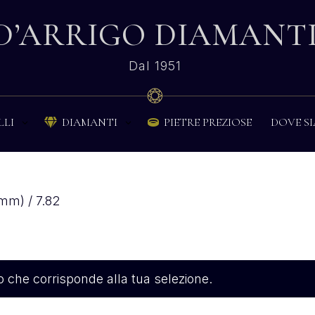
D’ARRIGO DIAMANT
Dal 1951
PIETRE PREZIOSE
DOVE S
LLI
DIAMANTI


mm) / 7.82
 che corrisponde alla tua selezione.