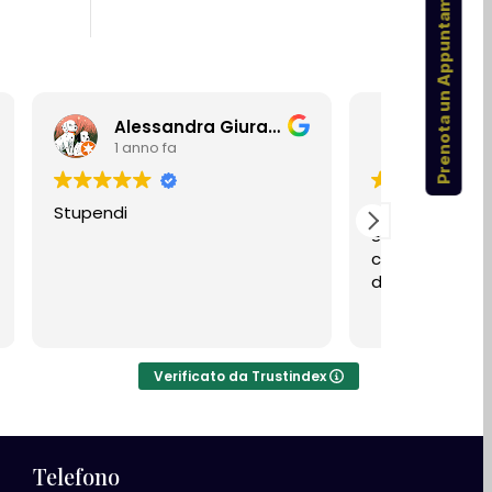
Prenota un Appuntamento
Alessandra Giuranna
Stannis Barathe
1 anno fa
1 anno fa
pendi
Alta qualità e vasta scelt
Sono entrato per conoscer
contesto in esame. Fatte
diverse domande. Molto
cortesi e professionali.
Verificato da Trustindex
Telefono