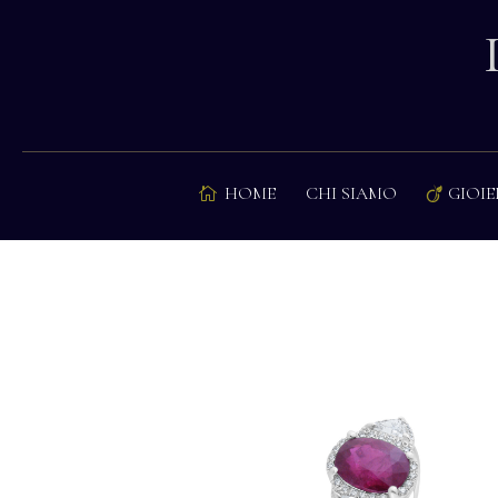
HOME
CHI SIAMO
GIOIE

