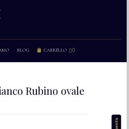
I
0
IAMO
BLOG
CARRELLO


bianco Rubino ovale