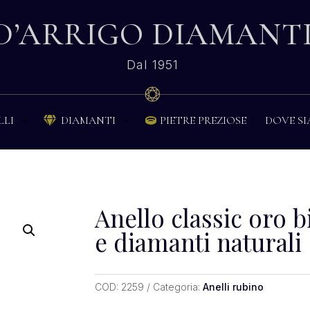
D’ARRIGO DIAMANT
Dal 1951
PIETRE PREZIOSE
DOVE S
LLI
DIAMANTI


Anello classic oro 
e diamanti naturali
COD:
2259
Categoria:
Anelli rubino