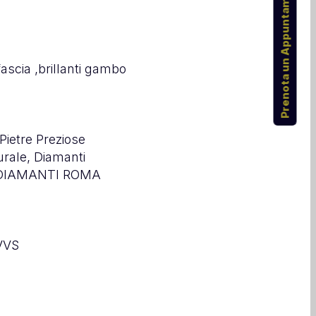
Prenota un Appuntamento
fascia ,brillanti gambo
 Pietre Preziose
urale, Diamanti
 DIAMANTI ROMA
VVS