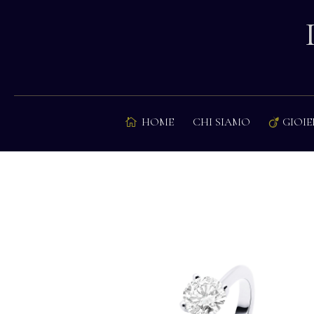
HOME
CHI SIAMO
GIOIE

