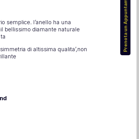
Prenota un Appuntamento
tario semplice. l’anello ha una
il bellissimo diamante naturale
ata
 simmetria di altissima qualita’,non
illante
ond