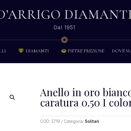
D’ARRIGO DIAMANT
Dal 1951
PIETRE PREZIOSE
DOVE S
LLI
DIAMANTI


Anello in oro bianco
caratura 0.50 I color
COD:
2719
Categoria:
Solitari