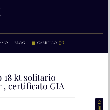
I
0
IAMO
BLOG
CARRELLO


 18 kt solitario
 , certificato GIA