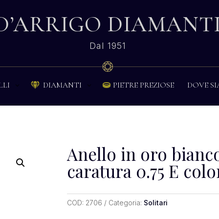
D’ARRIGO DIAMANT
Dal 1951
PIETRE PREZIOSE
DOVE S
LLI
DIAMANTI


Anello in oro bianco
caratura 0.75 E color
COD:
2706
Categoria:
Solitari