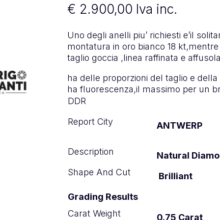
€
2.900,00
Iva inc.
Uno degli anelli piu’ richiesti e’il soli
montatura in oro bianco 18 kt,mentre 
taglio goccia ,linea raffinata e affusol
ha delle proporzioni del taglio e della
ha fluorescenza,il massimo per un br
DDR
Report City
ANTWERP
Description
Natural Diam
Shape And Cut
Brilliant
Grading Results
Carat Weight
0.75 Carat