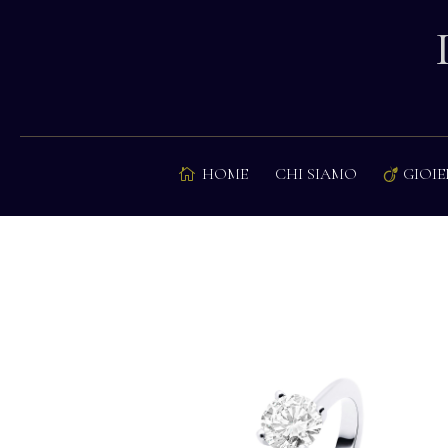
HOME
CHI SIAMO
GIOIE

