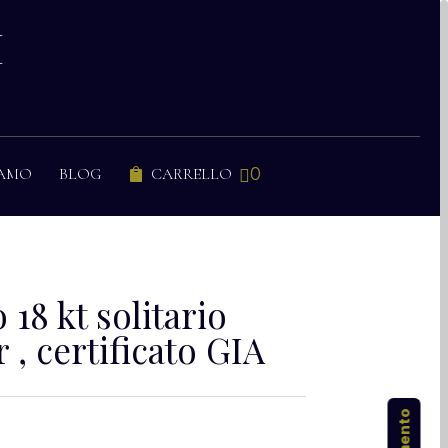
I
0
IAMO
BLOG
CARRELLO


 18 kt solitario
 , certificato GIA