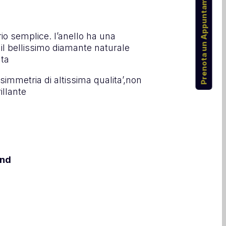
Prenota un Appuntamento
tario semplice. l’anello ha una
il bellissimo diamante naturale
ata
 simmetria di altissima qualita’,non
illante
ond