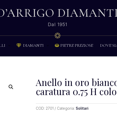
D’ARRIGO DIAMANT
Dal 1951
PIETRE PREZIOSE
DOVE S
LLI
DIAMANTI


Anello in oro bianco
caratura 0.75 H colo
COD:
2701
Categoria:
Solitari