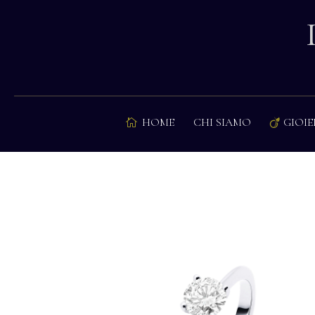
HOME
CHI SIAMO
GIOIE

