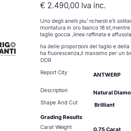
€
2.490,00
Iva inc.
Uno degli anelli piu’ richiesti e’il soli
montatura in oro bianco 18 kt,mentre 
taglio goccia ,linea raffinata e affusol
ha delle proporzioni del taglio e della
ha fluorescenza,il massimo per un br
DDR
Report City
ANTWERP
Description
Natural Diam
Shape And Cut
Brilliant
Grading Results
Carat Weight
0.75 Carat