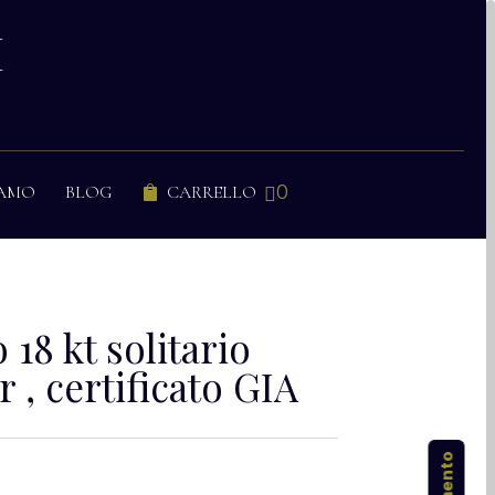
I
0
IAMO
BLOG
CARRELLO


 18 kt solitario
r , certificato GIA