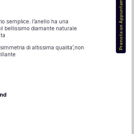
Prenota un Appuntamento
tario semplice. l’anello ha una
il bellissimo diamante naturale
ata
 simmetria di altissima qualita’,non
illante
ond