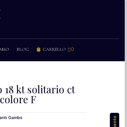
I
0
IAMO
BLOG
CARRELLO


18 kt solitario ct
 colore F
manti Gambo