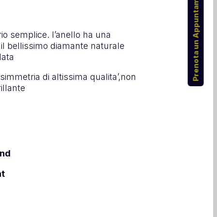
Prenota un Appuntamento
tario semplice. l’anello ha una
il bellissimo diamante naturale
lata
 simmetria di altissima qualita’,non
illante
ond
nt