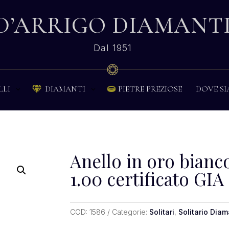
D’ARRIGO DIAMANT
Dal 1951
PIETRE PREZIOSE
DOVE S
LLI
DIAMANTI


Anello in oro bianco 
1.00 certificato GIA
COD:
1586
Categorie:
Solitari
,
Solitario Dia