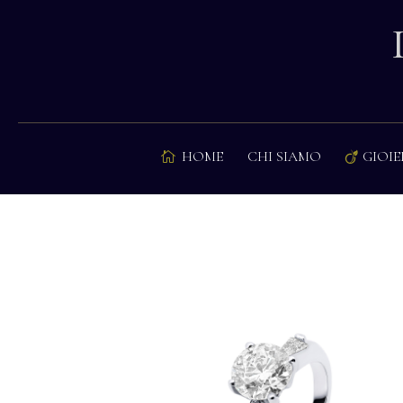
HOME
CHI SIAMO
GIOIE

