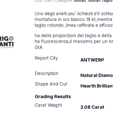
COD:
1590
Categorie:
Solitari
,
Solitari Tagli
Uno degli anelli piu’ richiesti e’il soli
montatura in oro bianco 18 kt,mentre 
taglio rotondo ,linea raffinata e affuso
ha delle proporzioni del taglio e della
ha fluorescenza,il massimo per un br
GIA
Report City
ANTWERP
Description
Natural Diam
Shape And Cut
Hearth Brillian
Grading Results
Carat Weight
2.08 Carat