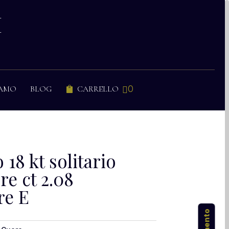
I
0
IAMO
BLOG
CARRELLO


 18 kt solitario
re ct 2.08
re E