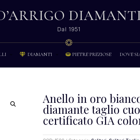
D’ARRIGO DIAMANT
Dal 1951
PIETRE PREZIOSE
DOVE S
LLI
DIAMANTI


Anello in oro bianco
diamante taglio cuo
certificato GIA colo