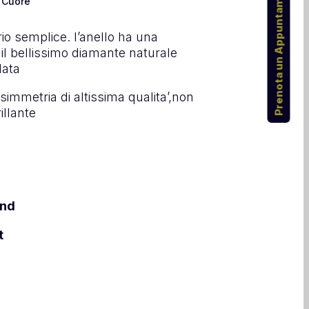
Prenota un Appuntamento
o Cuore
tario semplice. l’anello ha una
il bellissimo diamante naturale
lata
 simmetria di altissima qualita’,non
illante
ond
t