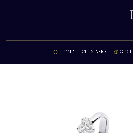
HOME
CHI SIAMO
GIOIE

