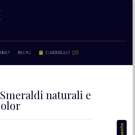
I
0
IAMO
BLOG
CARRELLO


 Smeraldi naturali e
olor