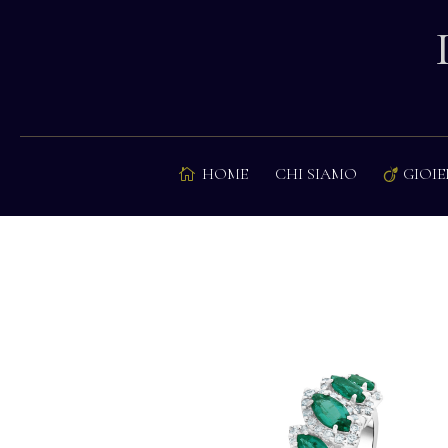
HOME
CHI SIAMO
GIOIE

