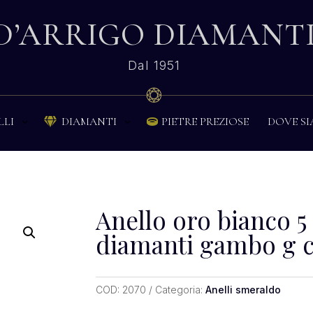
D’ARRIGO DIAMANT
Dal 1951
PIETRE PREZIOSE
DOVE S
LLI
DIAMANTI


Anello oro bianco 5
diamanti gambo g c
COD:
2070
Categoria:
Anelli smeraldo