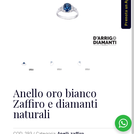
Prenota un Appuntamento
Anello oro bianco
Zaffiro e diamanti
naturali
COD:
293
Categoria:
Anelli zaffiro