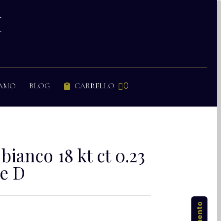
I
0
IAMO
BLOG
CARRELLO


bianco 18 kt ct 0.23
re D