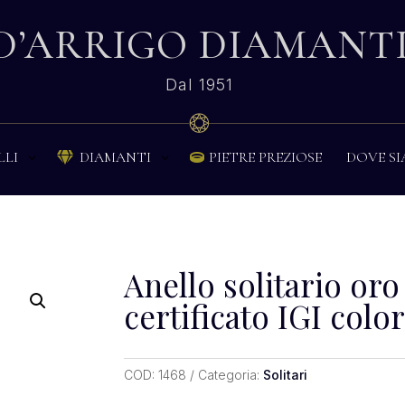
D’ARRIGO DIAMANT
Dal 1951
PIETRE PREZIOSE
DOVE S
LLI
DIAMANTI


Anello solitario oro 
certificato IGI colo
COD:
1468
Categoria:
Solitari