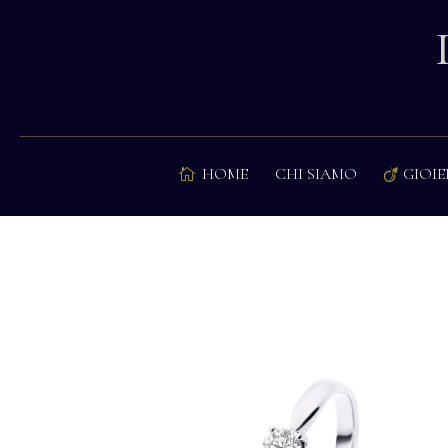
HOME
CHI SIAMO
GIOIE

