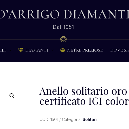
D’ARRIGO DIAMANT
Dal 1951
PIETRE PREZIOSE
DOVE S
LLI
DIAMANTI


Anello solitario oro
certificato IGI colo
COD:
1501
Categoria:
Solitari