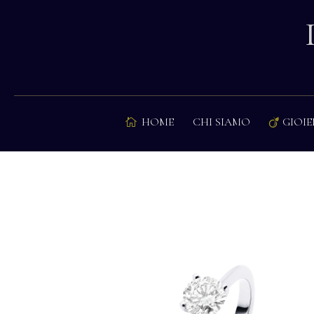
HOME
CHI SIAMO
GIOIE

