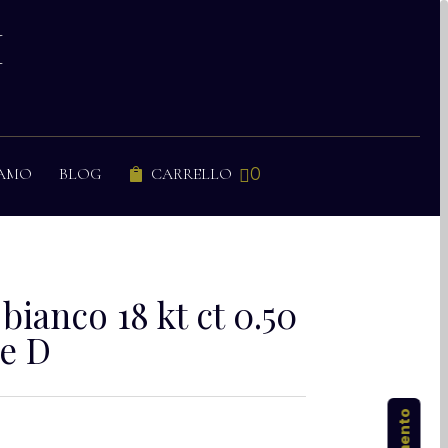
I
0
IAMO
BLOG
CARRELLO


 bianco 18 kt ct 0.50
re D