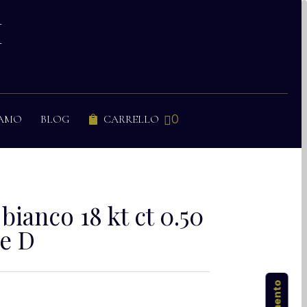
I
0
IAMO
BLOG
CARRELLO


 bianco 18 kt ct 0.50
re D