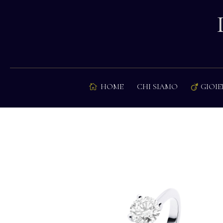
HOME
CHI SIAMO
GIOIE

