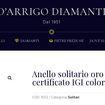
D’ARRIGO DIAMANT
Dal 1951
PIETRE PREZIOSE
DOVE S
LLI
DIAMANTI


Anello solitario oro
certificato IGI colo
COD:
1502
Categoria:
Solitari