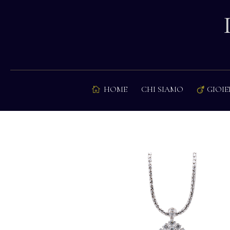
HOME
CHI SIAMO
GIOIE

