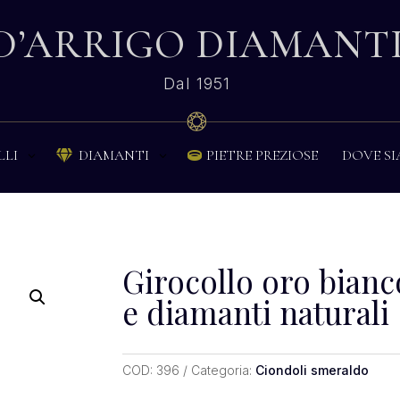
D’ARRIGO DIAMANT
Dal 1951
PIETRE PREZIOSE
DOVE S
LLI
DIAMANTI


Girocollo oro bian
e diamanti naturali
COD:
396
Categoria:
Ciondoli smeraldo