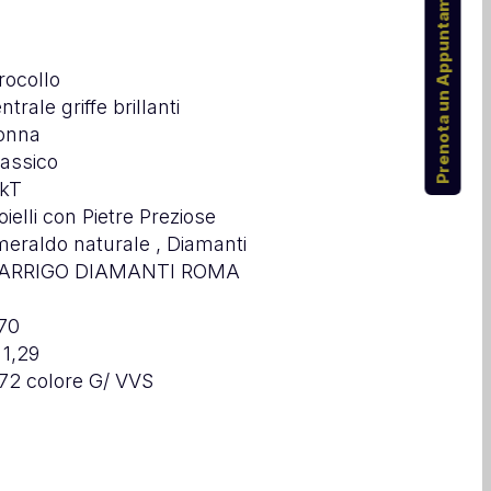
Prenota un Appuntamento
rocollo
ntrale griffe brillanti
onna
assico
8kT
oielli con Pietre Preziose
eraldo naturale , Diamanti
’ARRIGO DIAMANTI ROMA
70
 1,29
72 colore G/ VVS