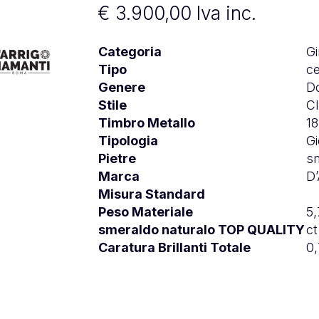
€
3.900,00
Iva inc.
Categoria
Gi
Tipo
ce
Genere
D
Stile
Cl
Timbro Metallo
1
Tipologia
Gi
Pietre
sm
Marca
D
Misura Standard
Peso Materiale
5,
smeraldo naturalo TOP QUALITY
ct
Caratura Brillanti Totale
0,