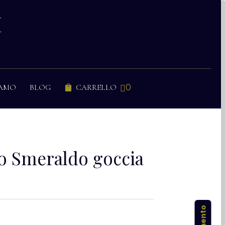
I
0
IAMO
BLOG
CARRELLO


co Smeraldo goccia