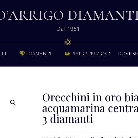
D’ARRIGO DIAMANT
Dal 1951
PIETRE PREZIOSE
DOVE S
LLI
DIAMANTI


Orecchini in oro bi
acquamarina centra
3 diamanti