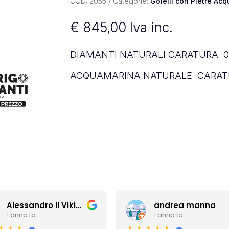
COD:
2055
Categorie:
Goielli con Pietre Ac
€
845,00
Iva inc.
DIAMANTI NATURALI CARATURA 0.
ACQUAMARINA NATURALE CARATU
Alessandro Il Vikingo
andrea manna
1 anno fa
1 anno fa