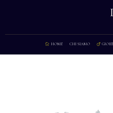
HOME
CHI SIAMO
GIOIE

