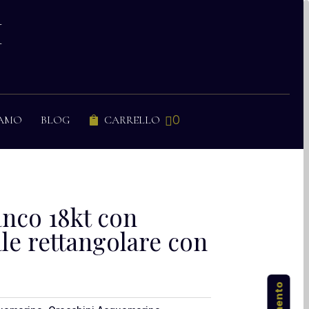
I
0
IAMO
BLOG
CARRELLO


anco 18kt con
le rettangolare con