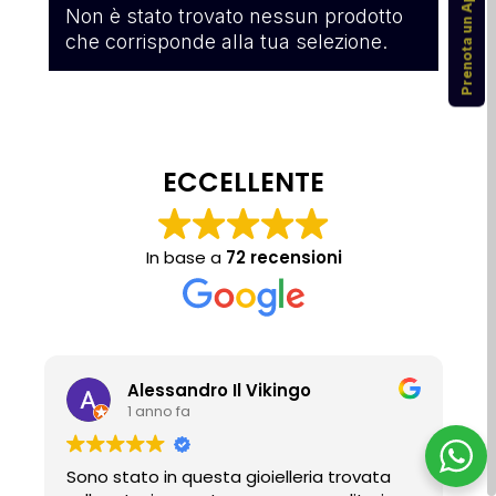
Prenota un Appuntamento
Non è stato trovato nessun prodotto
che corrisponde alla tua selezione.
ECCELLENTE
In base a
72 recensioni
Alessandro Il Vikingo
1 anno fa
Sono stato in questa gioielleria trovata
P