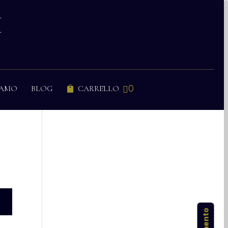
I
0
IAMO
BLOG
CARRELLO

