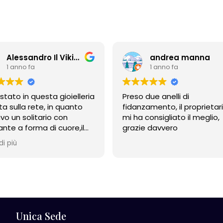
Alessandro Il Vikingo
andrea manna
1 anno fa
1 anno fa
stato in questa gioielleria
Preso due anelli di
ta sulla rete, in quanto
fidanzamento, il proprietar
vo un solitario con
mi ha consigliato il meglio,
nte a forma di cuore,il
grazie davvero
ietario è stato davvero
di più
 cortese e disponibile
 nelle spiegazioni e nel
liare, alla fine ho
stato l'anello. Sono
nto, sicuramente ci
rò. Grazie!
Unica Sede