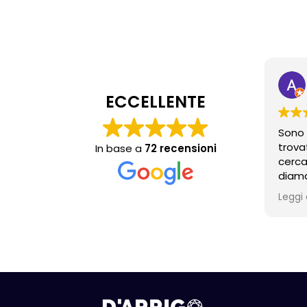
ECCELLENTE
Sono 
trova
In base a
72 recensioni
cerca
diama
propr
Leggi 
molto
anche
consig
acqui
conte
torne