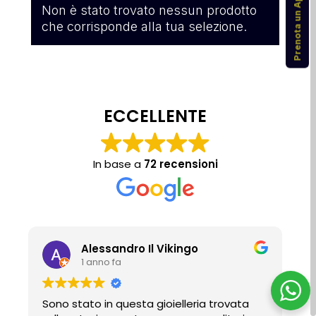
Prenota un Appuntamento
Non è stato trovato nessun prodotto
che corrisponde alla tua selezione.
ECCELLENTE
In base a
72 recensioni
Alessandro Il Vikingo
1 anno fa
Sono stato in questa gioielleria trovata
P