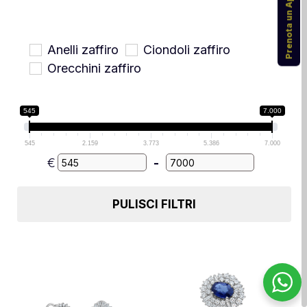
Prenota un Appuntamento
Anelli zaffiro
Ciondoli zaffiro
Orecchini zaffiro
545
7.000
545
2.159
3.773
5.386
7.000
€
-
Minimum Price
Maximum Price
PULISCI FILTRI